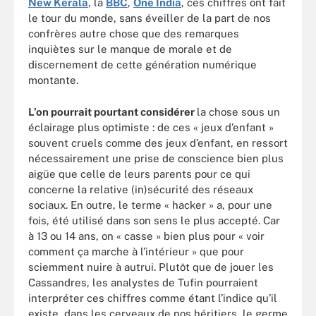
New Kerala
, la
BBC
,
One India
, ces chiffres ont fait
le tour du monde, sans éveiller de la part de nos
confrères autre chose que des remarques
inquiètes sur le manque de morale et de
discernement de cette génération numérique
montante.
L’on pourrait pourtant considérer
la chose sous un
éclairage plus optimiste : de ces « jeux d’enfant »
souvent cruels comme des jeux d’enfant, en ressort
nécessairement une prise de conscience bien plus
aigüe que celle de leurs parents pour ce qui
concerne la relative (in)sécurité des réseaux
sociaux. En outre, le terme « hacker » a, pour une
fois, été utilisé dans son sens le plus accepté. Car
à 13 ou 14 ans, on « casse » bien plus pour « voir
comment ça marche à l’intérieur » que pour
sciemment nuire à autrui. Plutôt que de jouer les
Cassandres, les analystes de Tufin pourraient
interpréter ces chiffres comme étant l’indice qu’il
existe, dans les cerveaux de nos héritiers, le germe