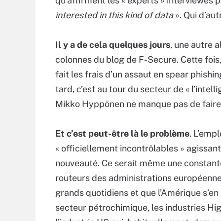
qu’affirment les « experts » interviewés pa
interested in this kind of data
». Qui d’aut
Il y a de cela quelques jours
, une autre 
colonnes du blog de F-Secure. Cette fois,
fait les frais d’un assaut en spear phishin
tard, c’est au tour du secteur de « l’intel
Mikko Hyppönen ne manque pas de faire
Et c’est peut-être là le problème
. L’emp
« officiellement incontrôlables » agissan
nouveauté. Ce serait même une constante
routeurs des administrations européennes.
grands quotidiens et que l’Amérique s’en 
secteur pétrochimique, les industries High