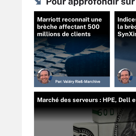
Pour approfondir s
Marriott reconnaît une
Indice
brèche affectant 500
la br
millions de clients
SynXi
Par:
Valéry Rieß-Marchive
Marché des serveurs : HPE, Dell e