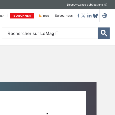
Découvrez nos publications
Suivez-nous:
IER
S'ABONNER
RSS
Rechercher
sur
LeMagIT