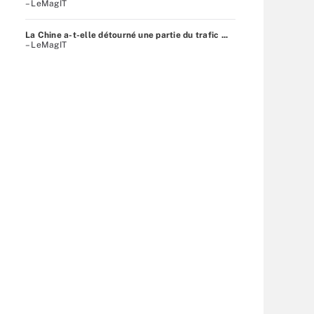
– LeMagIT
La Chine a-t-elle détourné une partie du trafic ...
– LeMagIT