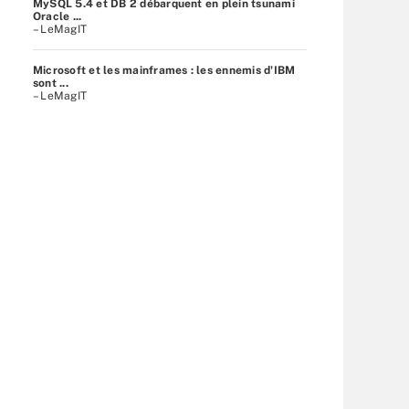
MySQL 5.4 et DB 2 débarquent en plein tsunami
Oracle ...
– LeMagIT
Microsoft et les mainframes : les ennemis d'IBM
sont ...
– LeMagIT