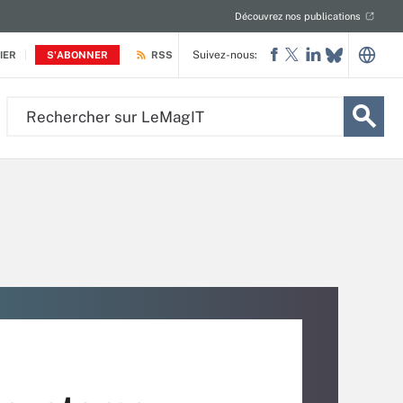
Découvrez nos publications
Suivez-nous:
IER
S'ABONNER
RSS
Rechercher
sur
LeMagIT