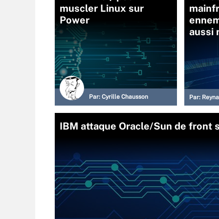
muscler Linux sur
mainfr
Power
ennem
aussi
Par:
Cyrille Chausson
Par:
Reyna
IBM attaque Oracle/Sun de front s