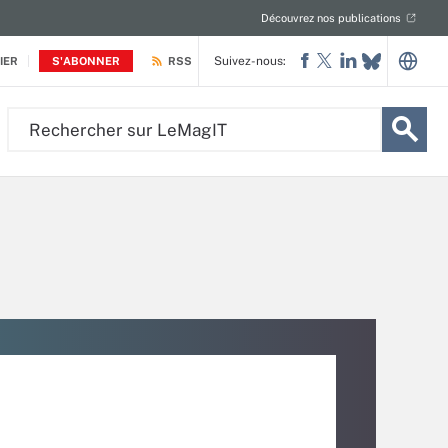
Découvrez nos publications
Suivez-nous:
IER
S'ABONNER
RSS
Rechercher
sur
LeMagIT