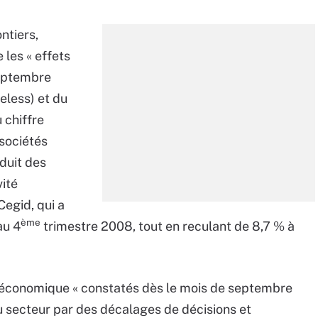
ntiers,
les « effets
septembre
eless) et du
u chiffre
sociétés
oduit des
vité
Cegid, qui a
ème
au 4
trimestre 2008, tout en reculant de 8,7 % à
t économique « constatés dès le mois de septembre
u secteur par des décalages de décisions et