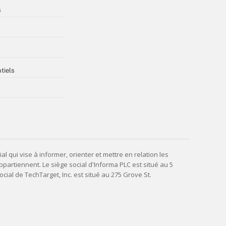
s
tiels