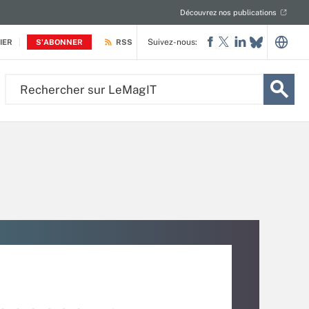
Découvrez nos publications
Suivez-nous:
IER
S'ABONNER
RSS
Rechercher
sur
LeMagIT