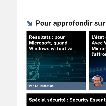
Pour approfondir sur
Résultats : pour
L’état
Microsoft, quand
Avec 
Windows va tout va
Micros
l’affr
Par:
La Rédaction
Spécial sécurité : Security Essenti