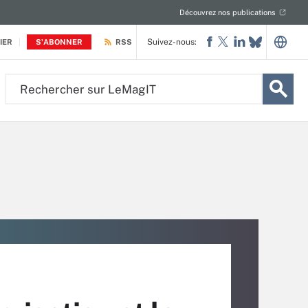
Découvrez nos publications
Suivez-nous:
IER
S'ABONNER
RSS
Rechercher
sur
LeMagIT