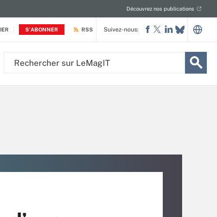
Découvrez nos publications
Suivez-nous:
IER
S'ABONNER
RSS
Rechercher
sur
LeMagIT