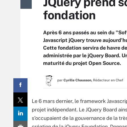
JQuery prend s
fondation
Après 6 ans passés au sein du "S
Javascript jQuery trouve aujourd’h
Cette fondation servira de havre de
administrée par le jQuery Board. Un
maturité du projet Open Source.
par
Cyrille Chausson,
Rédacteur en Chef
Le 6 mars dernier, le framework Javascri
projet indépendant. Le JQuery Board ain
s’occupaient de la gouvernance de la très
création de la jQuery Foundation. Donna