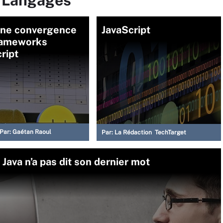
une convergence
JavaScript
rameworks
ript
Par:
Gaétan Raoul
Par:
La Rédaction TechTarget
 Java n’a pas dit son dernier mot