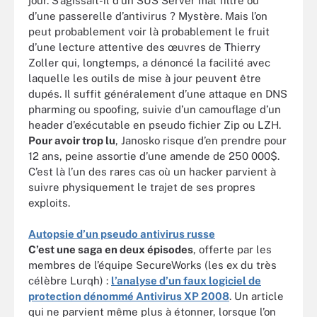
jour. S’agissait-il d’un SUS Server mal filtré ou
d’une passerelle d’antivirus ? Mystère. Mais l’on
peut probablement voir là probablement le fruit
d’une lecture attentive des œuvres de Thierry
Zoller qui, longtemps, a dénoncé la facilité avec
laquelle les outils de mise à jour peuvent être
dupés. Il suffit généralement d’une attaque en DNS
pharming ou spoofing, suivie d’un camouflage d’un
header d’exécutable en pseudo fichier Zip ou LZH.
Pour avoir trop lu
, Janosko risque d’en prendre pour
12 ans, peine assortie d’une amende de 250 000$.
C’est là l’un des rares cas où un hacker parvient à
suivre physiquement le trajet de ses propres
exploits.
Autopsie d’un pseudo antivirus russe
C’est une saga en deux épisodes
, offerte par les
membres de l’équipe SecureWorks (les ex du très
célèbre Lurqh) :
l’analyse d’un faux logiciel de
protection dénommé Antivirus XP 2008
. Un article
qui ne parvient même plus à étonner, lorsque l’on