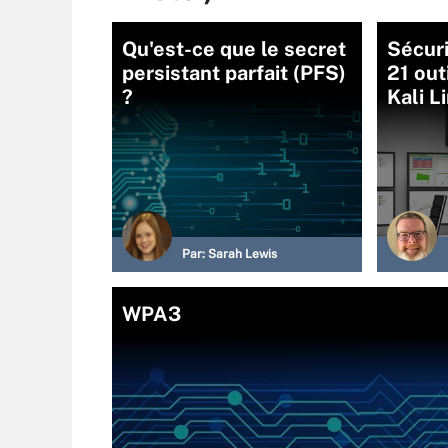
Qu'est-ce que le secret
Sécuri
persistant parfait (PFS)
21 out
?
Kali L
Par:
Sarah Lewis
WPA3