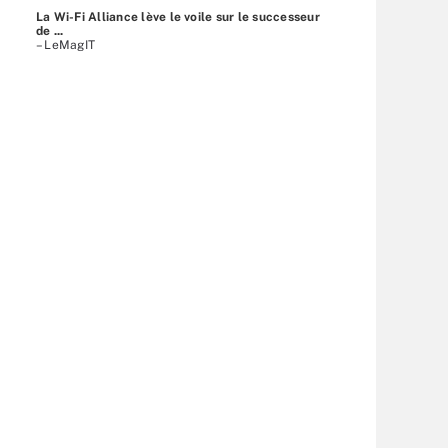
La Wi-Fi Alliance lève le voile sur le successeur
de ...
– LeMagIT