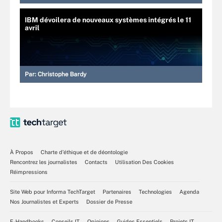
IBM dévoilera de nouveaux systèmes intégrés le 11
avril
Par:
Christophe Bardy
À Propos
Charte d’éthique et de déontologie
Rencontrez les journalistes
Contacts
Utilisation Des Cookies
Réimpressions
Site Web pour Informa TechTarget
Partenaires
Technologies
Agenda
Nos Journalistes et Experts
Dossier de Presse
E-Handbooks
Conseils IT
Opinions
Guides Essentiels
Projets IT