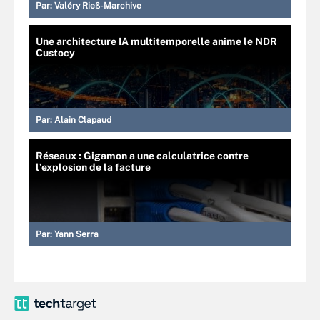
Par:
Valéry Rieß-Marchive
Une architecture IA multitemporelle anime le NDR
Custocy
Par:
Alain Clapaud
Réseaux : Gigamon a une calculatrice contre
l’explosion de la facture
Par:
Yann Serra