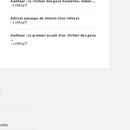
Aadhaar : le «fichier des gens honnêtes» indien ...
– LeMagIT
Délicat passage de témoin chez Infosys
– LeMagIT
Aadhaar : le premier écueil d’un «fichier des gens
...
– LeMagIT
s
tiels