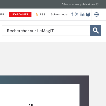
Découvrez nos publications
Suivez-nous:
IER
S'ABONNER
RSS
Rechercher
sur
LeMagIT