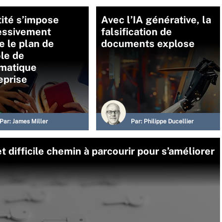
tité s’impose
Avec l’IA générative, la
essivement
falsification de
 le plan de
documents explose
le de
rmatique
eprise
Par:
James Miller
Par:
Philippe Ducellier
t difficile chemin à parcourir pour s’améliorer