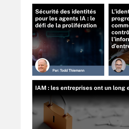
Sécurité des identités
L’iden
pour les agents IA : le
progr
défi de la prolifération
comme
contrô
l’info
d’entr
Par:
Todd Thiemann
IAM : les entreprises ont un long e