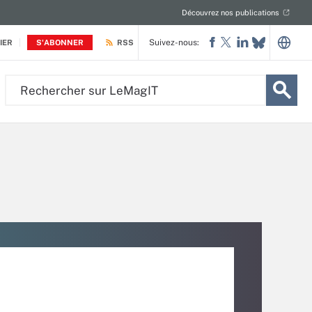
Découvrez nos publications
Suivez-nous:
IER
S'ABONNER
RSS
Rechercher
sur
LeMagIT