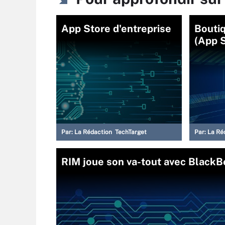
App Store d'entreprise
Boutiq
(App 
Par:
La Rédaction TechTarget
Par:
La Ré
RIM joue son va-tout avec BlackB