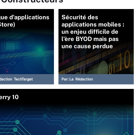
ue d'applications
Sécurité des
Store)
applications mobiles :
un enjeu difficile de
l'ère BYOD mais pas
une cause perdue
daction TechTarget
Par:
La Rédaction
erry 10