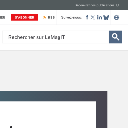
Découvrez nos publications
Suivez-nous:
IER
S'ABONNER
RSS
Rechercher
sur
LeMagIT