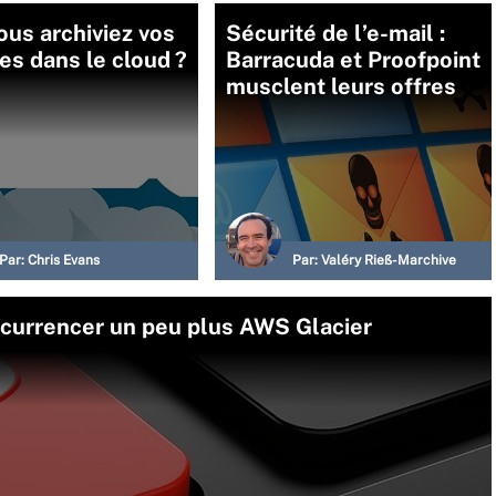
vous archiviez vos
Sécurité de l’e-mail :
s dans le cloud ?
Barracuda et Proofpoint
musclent leurs offres
Par:
Chris Evans
Par:
Valéry Rieß-Marchive
currencer un peu plus AWS Glacier