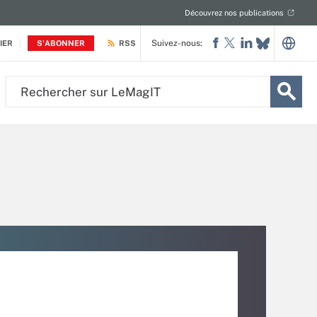
Découvrez nos publications
Suivez-nous:
IER
S'ABONNER
RSS
Rechercher
sur
LeMagIT