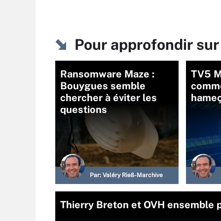
Pour approfondir s
Ransomware Maze :
TV5 Mo
Bouygues semble
comme
chercher à éviter les
hame
questions
Par:
Valéry Rieß-Marchive
Thierry Breton et OVH ensemble p