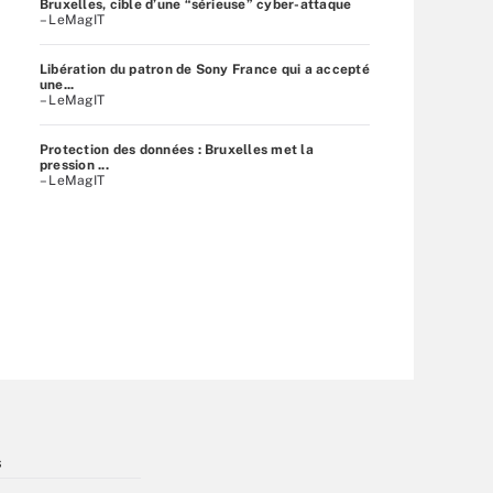
Bruxelles, cible d’une “sérieuse” cyber-attaque
– LeMagIT
Libération du patron de Sony France qui a accepté
une...
– LeMagIT
Protection des données : Bruxelles met la
pression ...
– LeMagIT
s