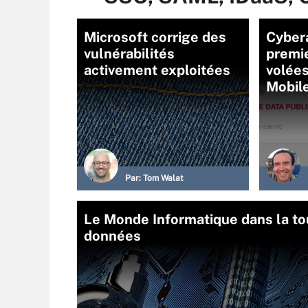
Microsoft corrige des
Cybera
vulnérabilités
premie
activement exploitées
volées
Mobil
Par:
Tom Walat
Le Monde Informatique dans la to
données