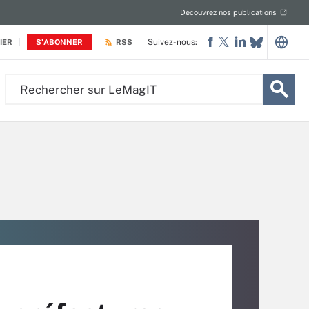
Découvrez nos publications
Suivez-nous:
IER
S'ABONNER
RSS
Rechercher
sur
LeMagIT