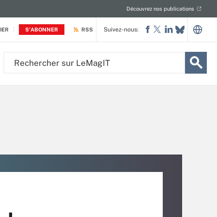
Découvrez nos publications
Suivez-nous:
IER
S'ABONNER
RSS
Rechercher
sur
LeMagIT