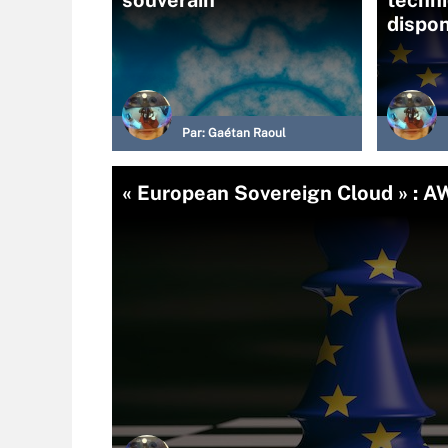
dispon
Par:
Gaétan Raoul
« European Sovereign Cloud » : A