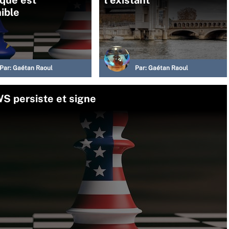
ible
Par:
Gaétan Raoul
Par:
Gaétan Raoul
WS persiste et signe