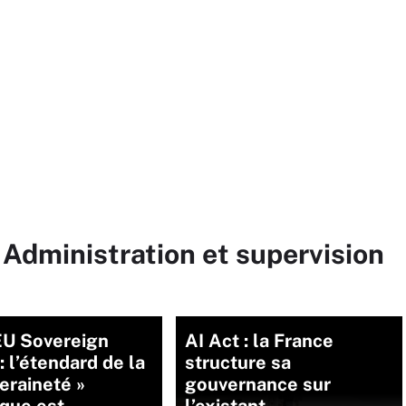
 Administration et supervision
U Sovereign
AI Act : la France
: l’étendard de la
structure sa
eraineté »
gouvernance sur
que est
l’existant