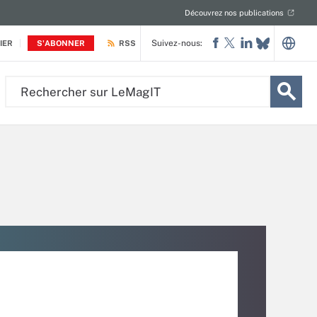
Découvrez nos publications
Suivez-nous:
IER
S'ABONNER
RSS
Rechercher
sur
LeMagIT