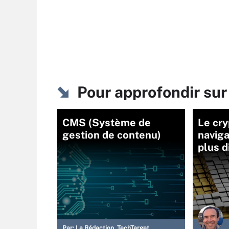
Pour approfondir s
CMS (Système de
Le cry
gestion de contenu)
naviga
plus d
Par:
La Rédaction TechTarget