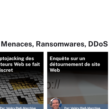
ur Menaces, Ransomwares, DDoS
ptojacking des
Enquête sur un
teurs Web se fait
détournement de site
iscret
Web
Par:
Valéry Rieß-Marchive
Par:
Valéry Rieß-Marchive