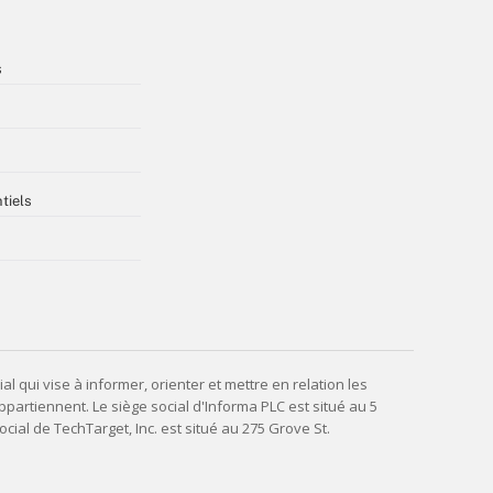
s
tiels