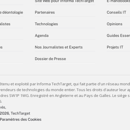
Site Web pour Informa TechTarget
E-Handbook
e déontologie
Partenaires
Conseils IT
listes
Technologies
Opinions
Agenda
Guides Essen
es
Nos Journalistes et Experts
Projets IT
Dossier de Presse
vés,
 2026
, TechTarget
Paramètres des Cookies