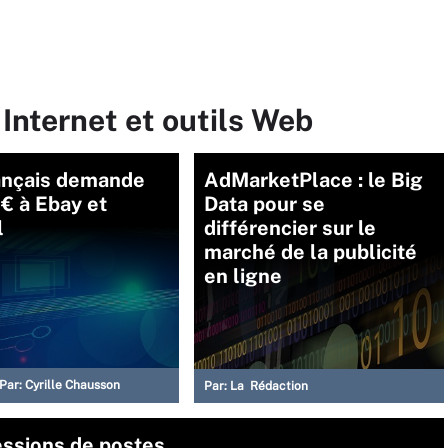
 Internet et outils Web
ançais demande
AdMarketPlace : le Big
€ à Ebay et
Data pour se
l
différencier sur le
marché de la publicité
en ligne
Par:
Cyrille Chausson
Par:
La Rédaction
essions de postes