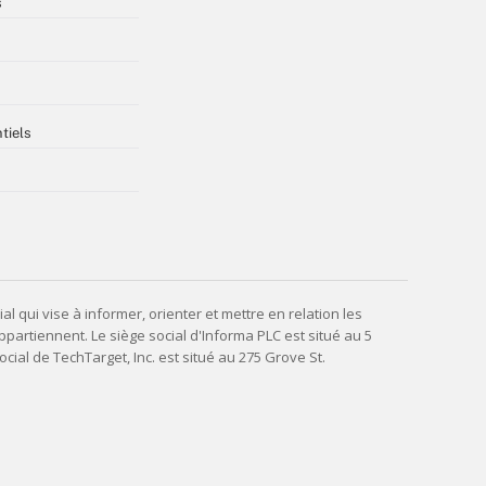
s
tiels