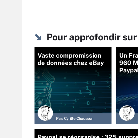
Pour approfondir sur
Vaste compromission
Un Fr
de données chez eBay
960 M
Paypa
Par:
Cyrille Chausson
Paypal se réorganise : 325 suppr