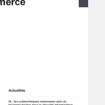
merce
Actualités
IA : les cyberattaques autonomes sont un
tournant majeur pour la sécurité informatique