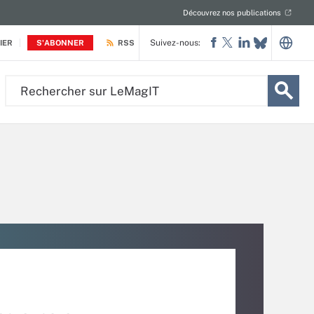
Découvrez nos publications
Suivez-nous:
IER
S'ABONNER
RSS
Rechercher
sur
LeMagIT