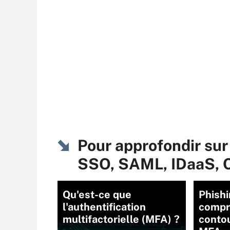
Pour approfondir sur
SSO, SAML, IDaaS, 
Qu'est-ce que
Phishi
l'authentification
compr
multifactorielle (MFA) ?
conto