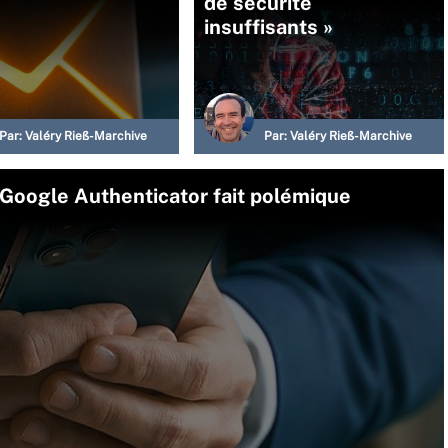
de sécurité
insuffisants »
Par:
Valéry Rieß-Marchive
Par:
Valéry Rieß-Marchive
 Google Authenticator fait polémique