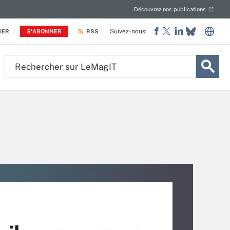
Découvrez nos publications
Suivez-nous:
IER
S'ABONNER
RSS
Rechercher
sur
LeMagIT