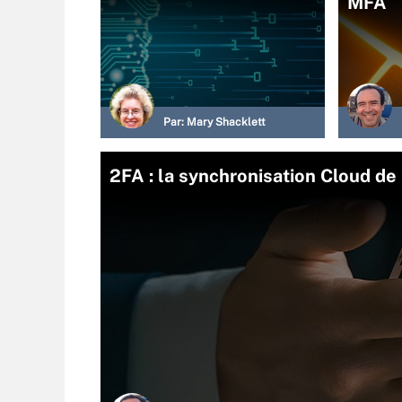
MFA
Par:
Mary Shacklett
2FA : la synchronisation Cloud de