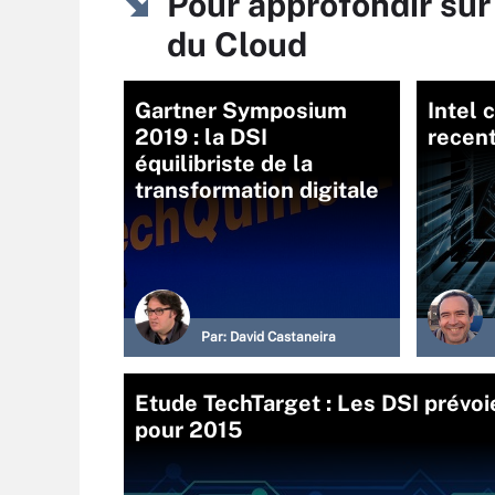
Pour approfondir sur
du Cloud
Gartner Symposium
Intel 
2019 : la DSI
recent
équilibriste de la
transformation digitale
Par:
David Castaneira
Etude TechTarget : Les DSI prévoi
pour 2015