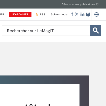
Découvrez nos publications
Suivez-nous:
IER
S'ABONNER
RSS
Rechercher
sur
LeMagIT