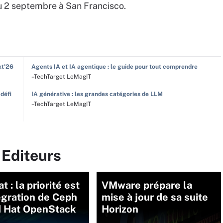
au 2 septembre à San Francisco.
xt'26
Agents IA et IA agentique : le guide pour tout comprendre
–TechTarget LeMagIT
 défi
IA générative : les grandes catégories de LLM
–TechTarget LeMagIT
 Editeurs
t : la priorité est
VMware prépare la
tégration de Ceph
mise à jour de sa suite
d Hat OpenStack
Horizon