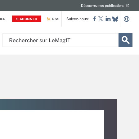
Découvrez nos publications
Suivez-nous:
IER
S'ABONNER
RSS
Rechercher
sur
LeMagIT