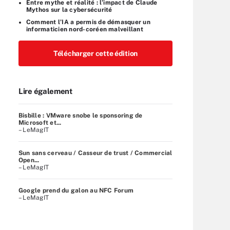
Entre mythe et réalité : l’impact de Claude
Mythos sur la cybersécurité
Comment l’IA a permis de démasquer un
informaticien nord-coréen malveillant
Télécharger cette édition
Lire également
Bisbille : VMware snobe le sponsoring de
Microsoft et...
– LeMagIT
Sun sans cerveau / Casseur de trust / Commercial
Open...
– LeMagIT
Google prend du galon au NFC Forum
– LeMagIT