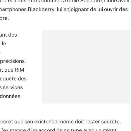
roits à des états comme l'Arabie Saoudite, l'Inde avait
rtphones Blackberry, lui enjoignant de lui ouvrir des
bre.
tant des
 le
e
précisions.
it que RIM
 requête des
s services
 données
i secret que son existence même doit rester secrète,
. L'existence d'un accord de ce type avec un géant