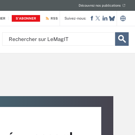
Découvrez nos publications
Suivez-nous:
IER
S'ABONNER
RSS
Rechercher
sur
LeMagIT