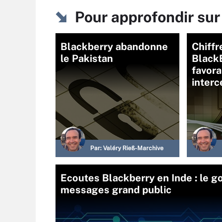
Pour approfondir su
Blackberry abandonne
Chiffr
le Pakistan
BlackB
favora
interc
Par:
Valéry Rieß-Marchive
Ecoutes Blackberry en Inde : le g
messages grand public