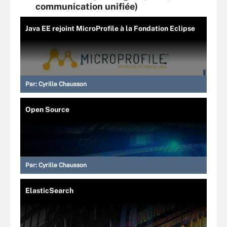
communication unifiée)
Java EE rejoint MicroProfile à la Fondation Eclipse
Par:
Cyrille Chausson
Open Source
Par:
Cyrille Chausson
ElasticSearch