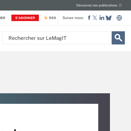
Découvrez nos publications
Suivez-nous:
IER
S'ABONNER
RSS
Rechercher
sur
LeMagIT