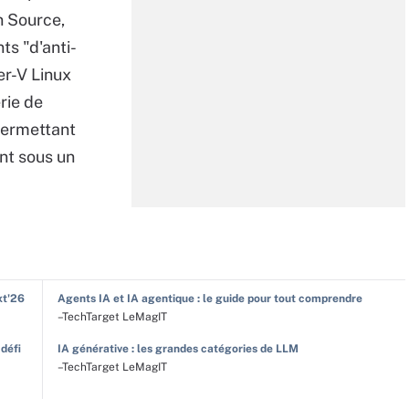
n Source,
ts "d'anti-
er-V Linux
rie de
 permettant
ent sous un
xt'26
Agents IA et IA agentique : le guide pour tout comprendre
–TechTarget LeMagIT
 défi
IA générative : les grandes catégories de LLM
–TechTarget LeMagIT