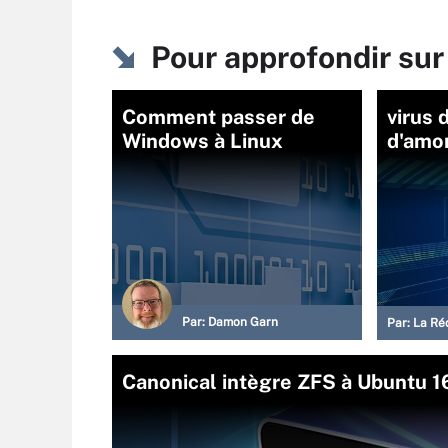
Pour approfondir sur
Comment passer de
virus 
Windows à Linux
d'amo
Par:
Damon Garn
Par:
La Ré
Canonical intègre ZFS à Ubuntu 16