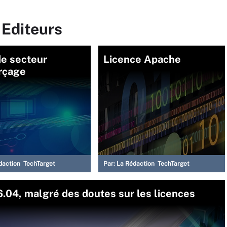
 Editeurs
de secteur
Licence Apache
rçage
daction TechTarget
Par:
La Rédaction TechTarget
.04, malgré des doutes sur les licences