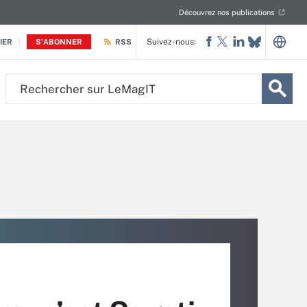
Découvrez nos publications
Suivez-nous:
IER
S'ABONNER
RSS
Rechercher
sur
LeMagIT