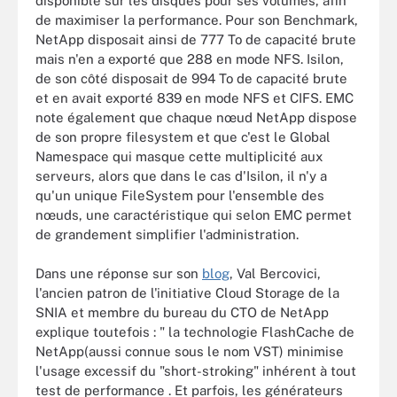
disponible sur les disques pour ses volumes, afin
de maximiser la performance. Pour son Benchmark,
NetApp disposait ainsi de 777 To de capacité brute
mais n'en a exporté que 288 en mode NFS. Isilon,
de son côté disposait de 994 To de capacité brute
et en avait exporté 839 en mode NFS et CIFS. EMC
note également que chaque nœud NetApp dispose
de son propre filesystem et que c'est le Global
Namespace qui masque cette multiplicité aux
serveurs, alors que dans le cas d'Isilon, il n'y a
qu'un unique FileSystem pour l'ensemble des
nœuds, une caractéristique qui selon EMC permet
de grandement simplifier l'administration.
Dans une réponse sur son
blog
, Val Bercovici,
l'ancien patron de l'initiative Cloud Storage de la
SNIA et membre du bureau du CTO de NetApp
explique toutefois : " la technologie FlashCache de
NetApp(aussi connue sous le nom VST) minimise
l'usage excessif du "short-stroking" inhérent à tout
test de performance . Et parfois, les générateurs