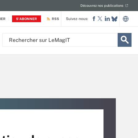
Découvrez nos publications
Suivez-nous:
IER
S'ABONNER
RSS
Rechercher
sur
LeMagIT