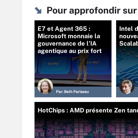
Pour approfondir su
E7 et Agent 365 :
Intel 
Microsoft monnaie la
nouve
gouvernance de l’IA
Scala
agentique au prix fort
Par:
Beth Pariseau
HotChips : AMD présente Zen tan