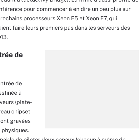
onférence pour commencer à en dire un peu plus sur
prochains processeurs Xeon E5 et Xeon E7, qui
ient faire leurs premiers pas dans les serveurs des
013.
trée de
entrée de
estinée à
veurs (plate-
veau chipset
sont gravées
 physiques.
apable de piloter deux canaux (chacun à même de