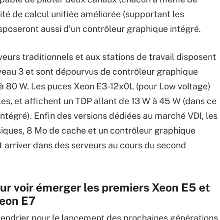
té de calcul unifiée améliorée (supportant les
isposeront aussi d’un contrôleur graphique intégré.
urs traditionnels et aux stations de travail disposent
veau 3 et sont dépourvus de contrôleur graphique
65 à 80 W. Les puces Xeon E3-12x0L (pour Low voltage)
es, et affichent un TDP allant de 13 W à 45 W (dans ce
intégré). Enfin des versions dédiées au marché VDI, les
iques, 8 Mo de cache et un contrôleur graphique
t arriver dans des serveurs au cours du second
our voir émerger les premiers Xeon E5 et
Xeon E7
calendrier pour le lancement des prochaines générations