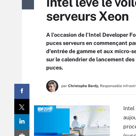
Intel lève le vo
serveurs Xeon
A l'occasion de l'Intel Developer Fo
puces serveurs en commençant par 
d'entrée de gamme et aux micro-ser
sur le calendrier de lancement des 
puces.
par
Christophe Bardy,
Responsable infrast
Intel
aujou
proc
(succ