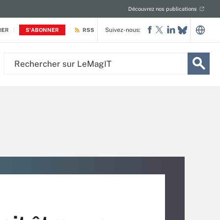
Découvrez nos publications
Suivez-nous:
IER
S'ABONNER
RSS
Rechercher
sur
LeMagIT