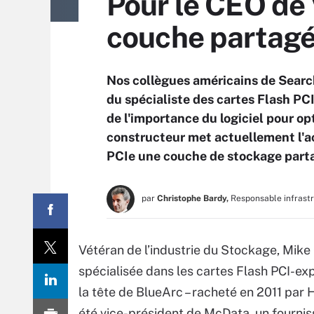
Pour le CEO de 
couche partagé
Nos collègues américains de Searc
du spécialiste des cartes Flash PCI
de l'importance du logiciel pour opt
constructeur met actuellement l'acc
PCIe une couche de stockage parta
par
Christophe Bardy,
Responsable infrast
Vétéran de l’industrie du Stockage, Mike
spécialisée dans les cartes Flash PCI-ex
la tête de BlueArc – racheté en 2011 par
été vice-président de McData, un fourni