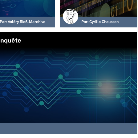
Par:
Valéry Rieß-Marchive
Par:
Cyrille Chausson
 enquête