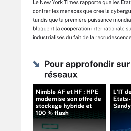
Le New York Times rapporte que les Etats
contrer les menaces que crée la cyberguer
tandis que la première puissance mondiale 
bloquent la coopération internationale s
industrialisés du fait de la recrudescenc
Pour approfondir sur
réseaux
Nimble AF et HF : HPE
L'IT d
modernise son offre de
Etats-
stockage hybride et
Sandy
100 % flash