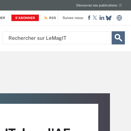
Découvrez nos publications
Suivez-nous:
IER
S'ABONNER
RSS
Rechercher
sur
LeMagIT