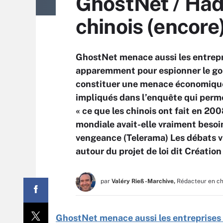
GhostNet / Hado
chinois (encore
GhostNet menace aussi les entrepr
apparemment pour espionner le gouv
constituer une menace économique 
impliqués dans l’enquête qui permet
« ce que les chinois ont fait en 20
mondiale avait-elle vraiment besoin 
vengeance (Telerama) Les débats v
autour du projet de loi dit Création
par
Valéry Rieß-Marchive,
Rédacteur en c
GhostNet menace aussi les entreprises