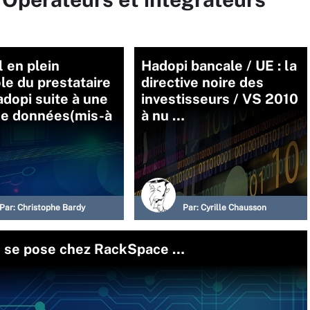
l en plein
Hadopi bancale / UE : la
le du prestataire
directive noire des
adopi suite à une
investisseurs / VS 2010
de données(mis-à
à nu …
Par:
Christophe Bardy
Par:
Cyrille Chausson
zle se pose chez RackSpace …