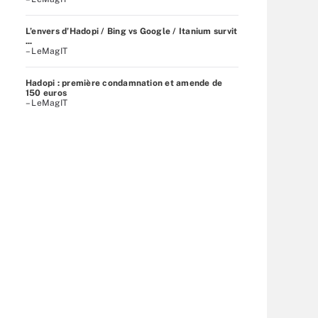
L’envers d’Hadopi / Bing vs Google / Itanium survit
...
– LeMagIT
Hadopi : première condamnation et amende de
150 euros
– LeMagIT