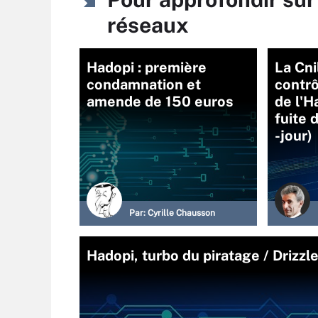
réseaux
Hadopi : première
La Cni
condamnation et
contrô
amende de 150 euros
de l'H
fuite 
-jour)
Par:
Cyrille Chausson
Hadopi, turbo du piratage / Driz