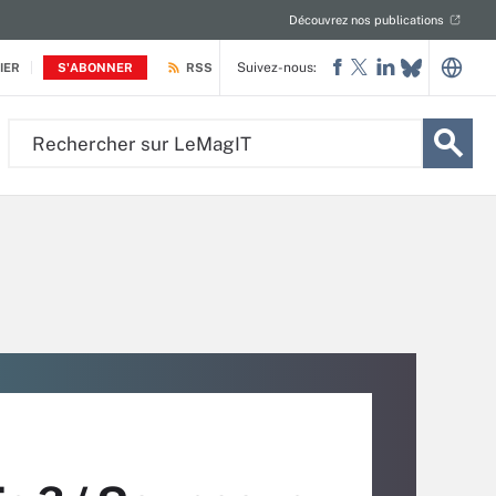
Découvrez nos publications
Suivez-nous:
IER
S'ABONNER
RSS
Rechercher
sur
LeMagIT