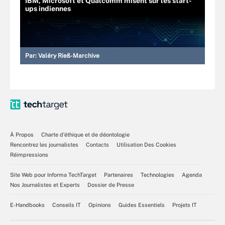
IBM, Microsoft et Qualcomm misent sur les start-
ups indiennes
Par:
Valéry Rieß-Marchive
À Propos
Charte d’éthique et de déontologie
Rencontrez les journalistes
Contacts
Utilisation Des Cookies
Réimpressions
Site Web pour Informa TechTarget
Partenaires
Technologies
Agenda
Nos Journalistes et Experts
Dossier de Presse
E-Handbooks
Conseils IT
Opinions
Guides Essentiels
Projets IT