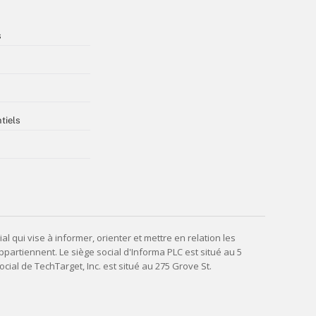
s
tiels