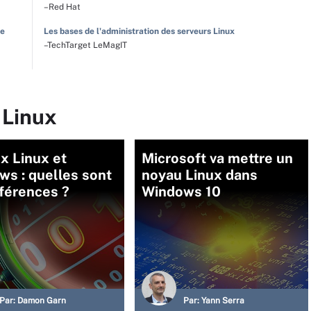
–Red Hat
le
Les bases de l'administration des serveurs Linux
–TechTarget LeMagIT
 Linux
x Linux et
Microsoft va mettre un
s : quelles sont
noyau Linux dans
fférences ?
Windows 10
Par:
Damon Garn
Par:
Yann Serra