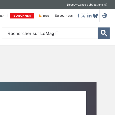
Découvrez nos publications
Suivez-nous:
IER
S'ABONNER
RSS
Rechercher
sur
LeMagIT