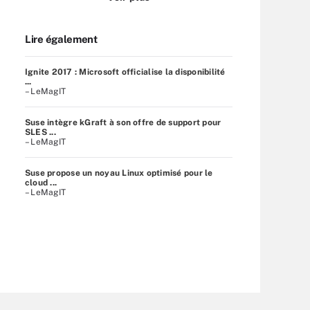
Lire également
Ignite 2017 : Microsoft officialise la disponibilité
...
– LeMagIT
Suse intègre kGraft à son offre de support pour
SLES ...
– LeMagIT
Suse propose un noyau Linux optimisé pour le
cloud ...
– LeMagIT