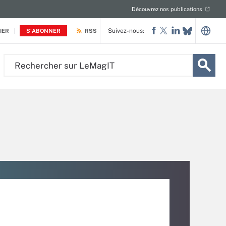
Découvrez nos publications
Suivez-nous:
IER
S'ABONNER
RSS
Rechercher
sur
LeMagIT