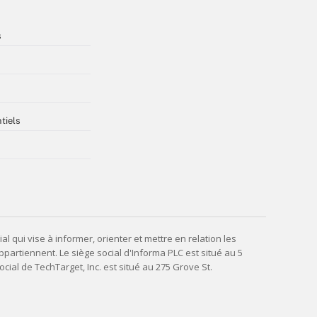
s
tiels