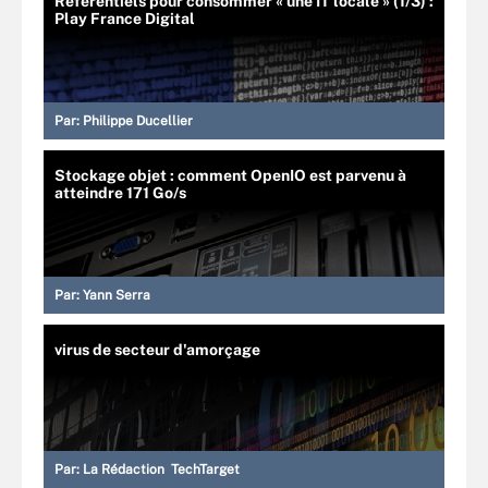
Référentiels pour consommer « une IT locale » (1/3) :
Play France Digital
Par:
Philippe Ducellier
Stockage objet : comment OpenIO est parvenu à
atteindre 171 Go/s
Par:
Yann Serra
virus de secteur d'amorçage
Par:
La Rédaction TechTarget