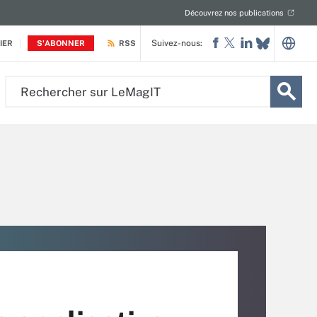
Découvrez nos publications
Suivez-nous:
IER
S'ABONNER
RSS
Rechercher
sur
LeMagIT