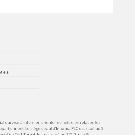
s
tiels