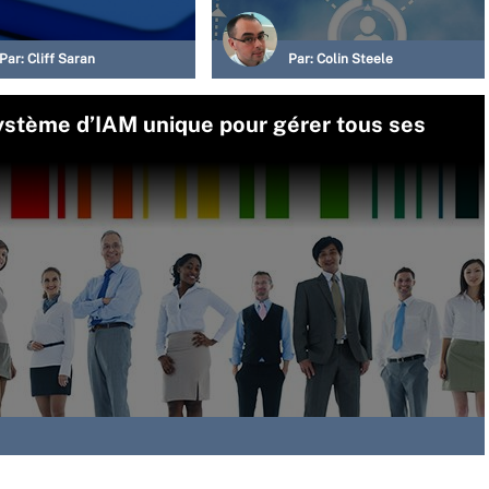
Par:
Cliff Saran
Par:
Colin Steele
stème d’IAM unique pour gérer tous ses