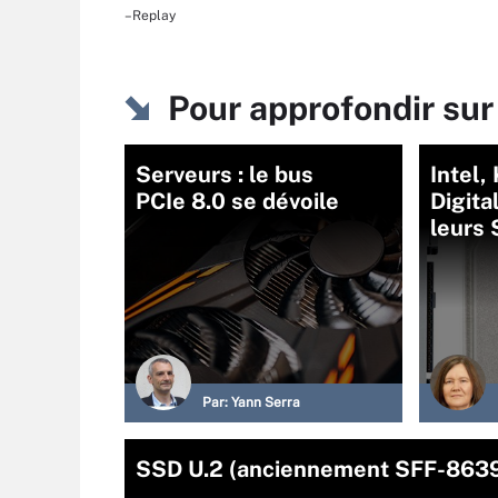
–Replay
Pour approfondir su
Serveurs : le bus
Intel,
PCIe 8.0 se dévoile
Digita
leurs
Par:
Yann Serra
SSD U.2 (anciennement SFF-863