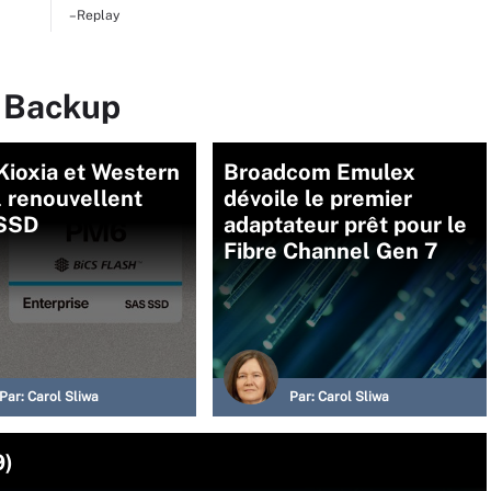
–Replay
r Backup
 Kioxia et Western
Broadcom Emulex
l renouvellent
dévoile le premier
 SSD
adaptateur prêt pour le
Fibre Channel Gen 7
Par:
Carol Sliwa
Par:
Carol Sliwa
9)