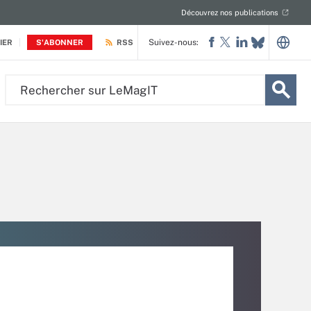
Découvrez nos publications
Suivez-nous:
IER
S'ABONNER
RSS
Rechercher
sur
LeMagIT