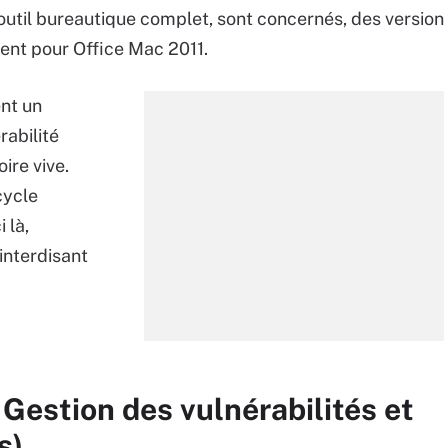
’outil bureautique complet, sont concernés, des version
ent pour Office Mac 2011.
nt un
rabilité
ire vive.
cycle
 là,
interdisant
 Gestion des vulnérabilités et
s)