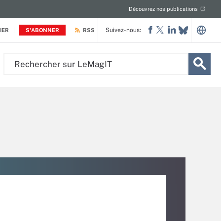
Découvrez nos publications
Suivez-nous:
IER
S'ABONNER
RSS
Rechercher
sur
LeMagIT