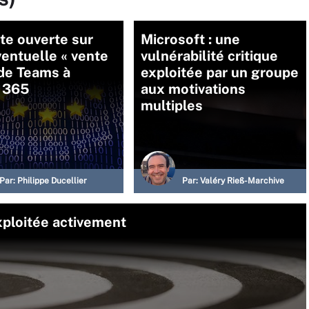
te ouverte sur
Microsoft : une
entuelle « vente
vulnérabilité critique
 de Teams à
exploitée par un groupe
e 365
aux motivations
multiples
Par:
Philippe Ducellier
Par:
Valéry Rieß-Marchive
exploitée activement