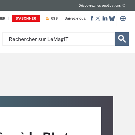
Découvrez nos publications
Suivez-nous:
IER
S'ABONNER
RSS
Rechercher
sur
LeMagIT