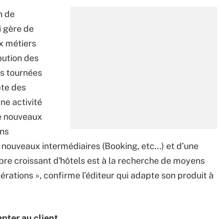
n de
 gère de
x métiers
ibution des
es tournées
te des
ne activité
de nouveaux
ons
e nouveaux intermédiaires (Booking, etc...) et d’une
re croissant d'hôtels est à la recherche de moyens
rations », confirme l’éditeur qui adapte son produit à
dapter au client…