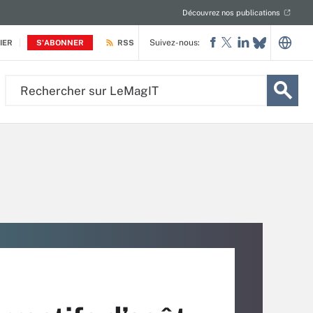
Découvrez nos publications
Suivez-nous:
IER
S'ABONNER
RSS
Rechercher
sur
LeMagIT