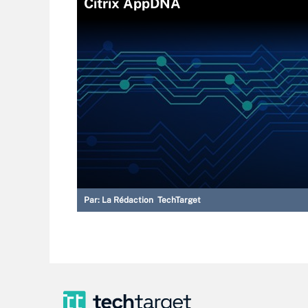
Citrix AppDNA
Par:
La Rédaction TechTarget