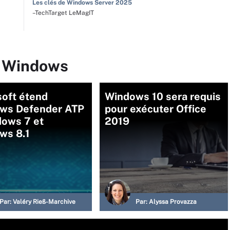
Les clés de Windows Server 2025
–TechTarget LeMagIT
r Windows
soft étend
Windows 10 sera requis
ws Defender ATP
pour exécuter Office
dows 7 et
2019
ws 8.1
Par:
Valéry Rieß-Marchive
Par:
Alyssa Provazza