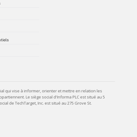
s
tiels