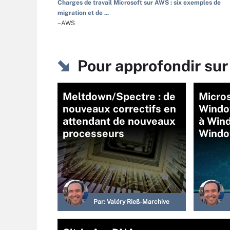
Charges de travail Microsoft sur AWS : six exemples de
migration et de ...
–AWS
Pour approfondir su
Meltdown/Spectre : de
Micro
nouveaux correctifs en
Windo
attendant de nouveaux
à Win
processeurs
Windo
Par:
Valéry Rieß-Marchive