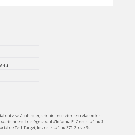
s
tiels