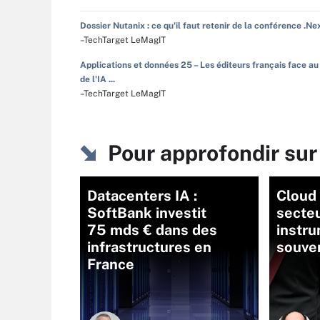
Dossier Nutanix : ce qu'il faut retenir de la conférence .Ne
–TechTarget LeMagIT
Applications et données 25 – Les éditeurs français face au
de l'IA ...
–TechTarget LeMagIT
Pour approfondir sur
Datacenters IA :
Cloud 
SoftBank investit
secteu
75 mds € dans des
instr
infrastructures en
souve
France