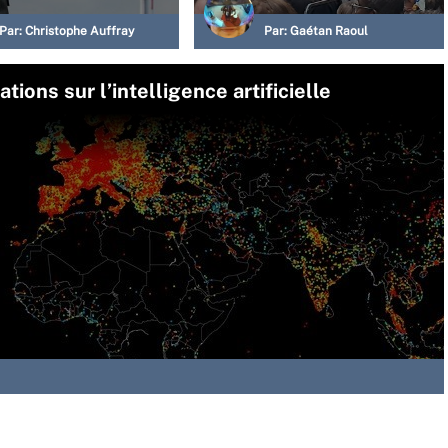
Par:
Christophe Auffray
Par:
Gaétan Raoul
ions sur l’intelligence artificielle