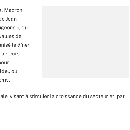
el Macron
de Jean-
geons », qui
-values de
nisé le dîner
x acteurs
pour
fdel, ou
coms.
rale, visant à stimuler la croissance du secteur et, par