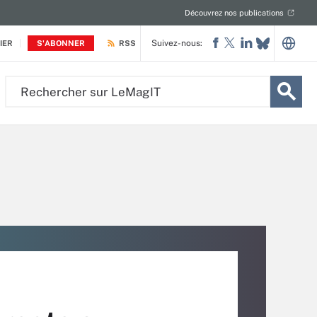
Découvrez nos publications
Suivez-nous:
IER
S'ABONNER
RSS
Rechercher
sur
LeMagIT