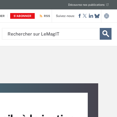
Découvrez nos publications
Suivez-nous:
IER
S'ABONNER
RSS
Rechercher
sur
LeMagIT