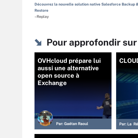
Découvrez la nouvelle solution native Salesforce Backup 
Restore
–Replay
Pour approfondir su
OVHcloud prépare lui
CLOUD
aussi une alternative
open source à
Exchange
Par:
Gaétan Raoul
Par:
La Ré