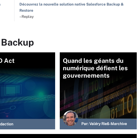
&
Découvrez la nouvelle solution native Salesforce Backup &
Restore
–Replay
r Backup
 Act
Quand les géants du
numérique défient les
gouvernements
Par:
Valéry Rieß-Marchive
daction