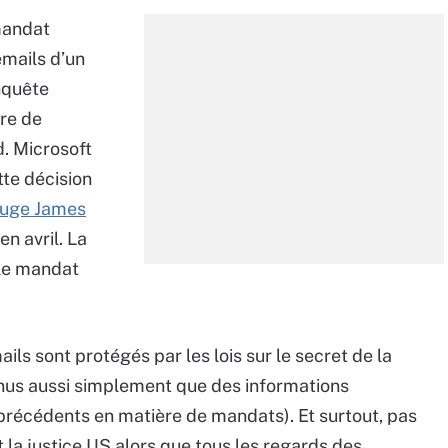
 mandat
 emails d’un
nquête
re de
. Microsoft
tte décision
juge James
en avril. La
 le mandat
s sont protégés par les lois sur le secret de la
nus aussi simplement que des informations
s précédents en matière de mandats). Et surtout, pas
t la justice US alors que tous les regards des