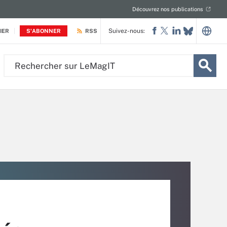
Découvrez nos publications
Suivez-nous:
IER
S'ABONNER
RSS
Rechercher
sur
LeMagIT