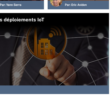
Par:
Yann Serra
Par:
Eric Avidon
es déploiements IoT