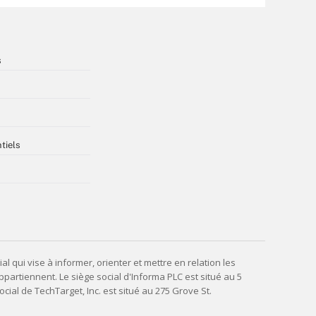
s
tiels