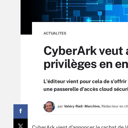
ACTUALITES
CyberArk veut 
privilèges en 
L'éditeur vient pour cela de s'offri
une passerelle d'accès cloud sécur
par
Valéry Rieß-Marchive,
Rédacteur en c
CyberArk vient d’annoncer le rachat de V