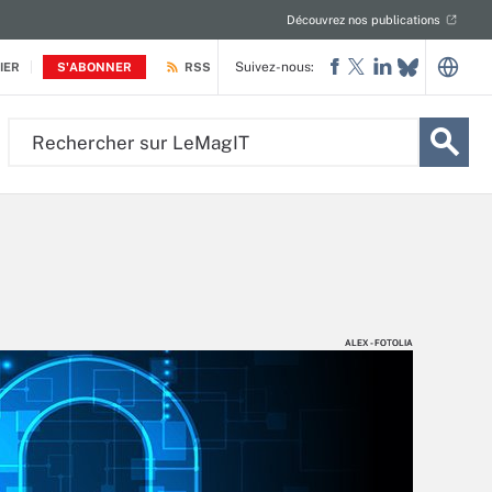
Découvrez nos publications
Suivez-nous:
IER
S'ABONNER
RSS
Rechercher
sur
LeMagIT
ALEX - FOTOLIA
ALEX - FOTOLIA