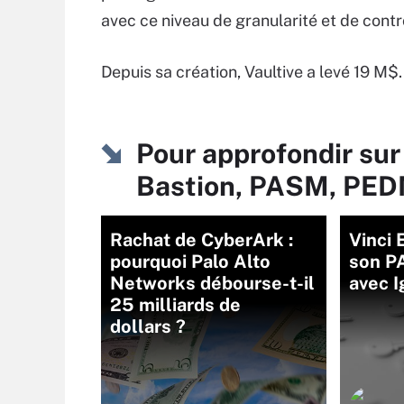
avec ce niveau de granularité et de contrô
Depuis sa création, Vaultive a levé 19 M
Pour approfondir sur
Bastion, PASM, PED
Rachat de CyberArk :
Vinci 
pourquoi Palo Alto
son P
Networks débourse-t-il
avec I
25 milliards de
dollars ?