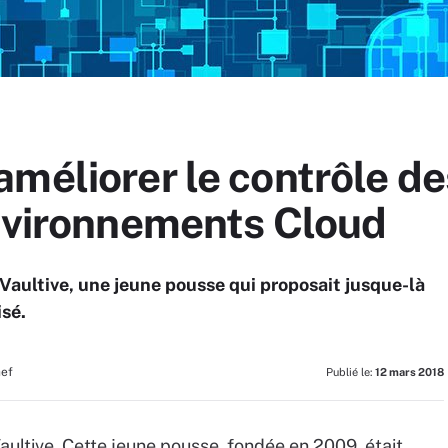
améliorer le contrôle d
environnements Cloud
r Vaultive, une jeune pousse qui proposait jusque-là
isé.
hef
Publié le:
12 mars 2018
aultive. Cette jeune pousse, fondée en 2009, était