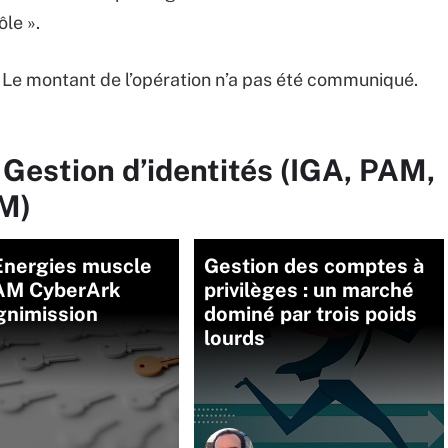
le ».
$. Le montant de l’opération n’a pas été communiqué.
 Gestion d’identités (IGA, PAM,
M)
Energies muscle
Gestion des comptes à
AM CyberArk
privilèges : un marché
gnimission
dominé par trois poids
lourds