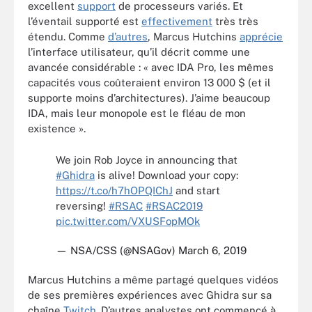
excellent
support
de processeurs variés. Et
l’éventail supporté est
effectivement
très très
étendu. Comme
d’autres
, Marcus Hutchins
apprécie
l’interface utilisateur, qu’il décrit comme une
avancée considérable : « avec IDA Pro, les mêmes
capacités vous coûteraient environ 13 000 $ (et il
supporte moins d’architectures). J’aime beaucoup
IDA, mais leur monopole est le fléau de mon
existence ».
We join Rob Joyce in announcing that
#Ghidra
is alive! Download your copy:
https://t.co/h7hOPQIChJ
and start
reversing!
#RSAC
#RSAC2019
pic.twitter.com/VXUSFopMOk
— NSA/CSS (@NSAGov)
March 6, 2019
Marcus Hutchins a même partagé quelques vidéos
de ses premières expériences avec Ghidra sur sa
chaîne
Twitch
. D’autres analystes ont commencé à