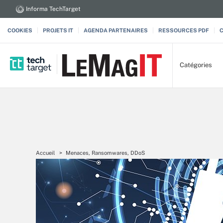
Informa TechTarget
COOKIES
PROJETS IT
AGENDA PARTENAIRES
RESSOURCES PDF
Catégories
Accueil
Menaces, Ransomwares, DDoS