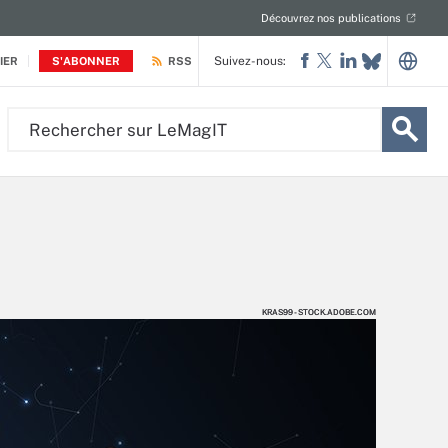
Découvrez nos publications
Suivez-nous:
IER
S'ABONNER
RSS
Rechercher
sur
LeMagIT
KRAS99 - STOCK.ADOBE.COM
KRAS99 - STOCK.ADOBE.COM