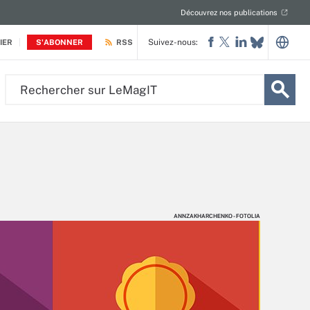
Découvrez nos publications
Suivez-nous:
IER
S'ABONNER
RSS
Rechercher
sur
LeMagIT
ANNZAKHARCHENKO - FOTOLIA
ANNZAKHARCHENKO - FOTOLIA