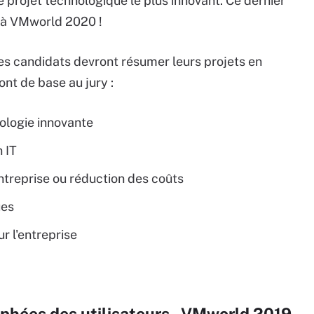
e projet technologique le plus innovant. Ce dernier
 à VMworld 2020 !
es candidats devront résumer leurs projets en
ront de base au jury :
ologie innovante
 IT
ntreprise ou réduction des coûts
ues
r l'entreprise
ophées des utilisateurs - VMworld 2019