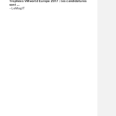
Trophées VMworld Europe 2017 : les candidatures
sont ...
– LeMagIT