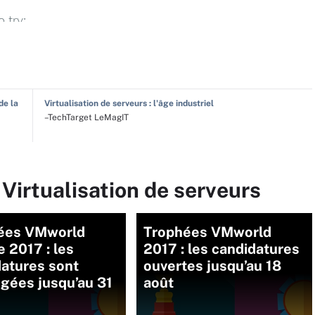
de la
Virtualisation de serveurs : l'âge industriel
–TechTarget LeMagIT
 Virtualisation de serveurs
ées VMworld
Trophées VMworld
 2017 : les
2017 : les candidatures
datures sont
ouvertes jusqu’au 18
gées jusqu’au 31
août