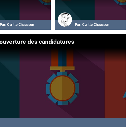
Par:
Cyrille Chausson
Par:
Cyrille Chausson
ouverture des candidatures