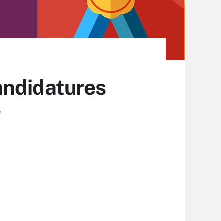
andidatures
e