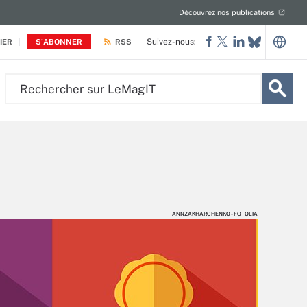
Découvrez nos publications
Suivez-nous:
IER
S'ABONNER
RSS
Rechercher
sur
LeMagIT
ANNZAKHARCHENKO - FOTOLIA
ANNZAKHARCHENKO - FOTOLIA