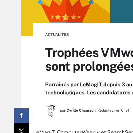
ACTUALITES
Trophées VMwor
sont prolongée
Parrainés par LeMagIT depuis 3 an
technologiques. Les candidatures 
par
Cyrille Chausson,
Rédacteur en Chef
LeMagIT, ComputerWeekly et SearchServe