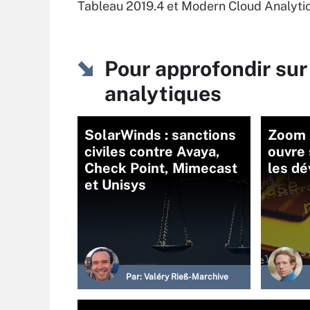
Tableau 2019.4 et Modern Cloud Analytic
Pour approfondir sur
analytiques
SolarWinds : sanctions
Zoom 
civiles contre Avaya,
ouvre
Check Point, Mimecast
les d
et Unisys
Par:
Valéry Rieß-Marchive