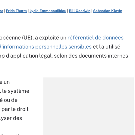
ha
|
Frida Thurm
|
Lydia Emmanouilidou
|
Bill Goodwin
|
Sebastian Klovig
ropéenne (UE), a exploité un
référentiel de données
d’informations personnelles sensibles
et l’a utilisé
 d’application légal, selon des documents internes
e un
, le système
té ou de
par le droit
alyser des