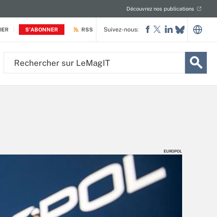
Découvrez nos publications
Suivez-nous:
IER
S'ABONNER
RSS
Rechercher
sur
LeMagIT
EUROPOL
EUROPOL