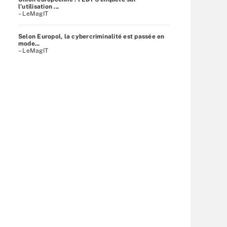
l’utilisation ...
– LeMagIT
Selon Europol, la cybercriminalité est passée en
mode...
– LeMagIT